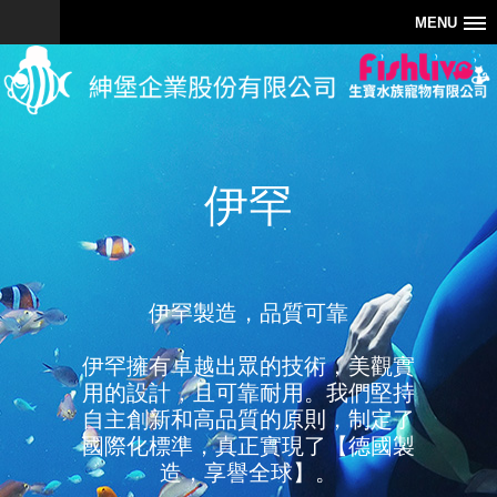
MENU
伊罕
伊罕製造，品質可靠
伊罕擁有卓越出眾的技術，美觀實
用的設計，且可靠耐用。我們堅持
自主創新和高品質的原則，制定了
國際化標準，真正實現了【德國製
造，享譽全球】。