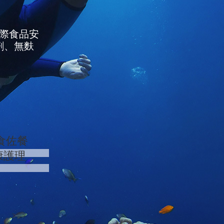
國際食品安
劑、無麩
食佐餐
康護理