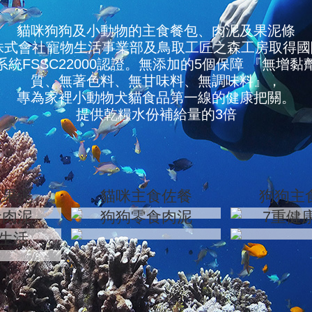
貓咪狗狗及小動物的主食餐包、肉泥及果泥條
rd 株式會社寵物生活事業部及鳥取工匠之森工房取得
系統FSSC22000認證。無添加的5個保障 『無增黏
質、無著色料、無甘味料、無調味料』，
專為家裡小動物犬貓食品第一線的健康把關。
提供乾糧水份補給量的3倍
蔬果泥
貓咪主食佐餐
狗狗主
食肉泥
狗狗零食肉泥
7重健
T生活