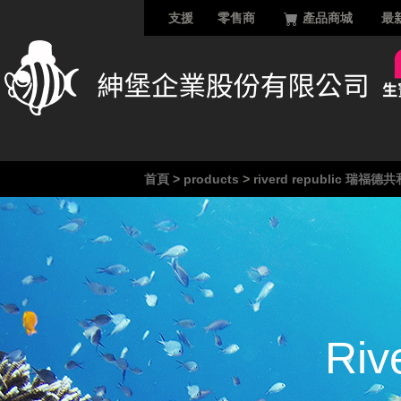
支援
零售商
產品商城
最
首頁
>
products
>
riverd republic 瑞福德
Ri