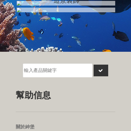
造景裝飾
0
幫助信息
關於紳堡