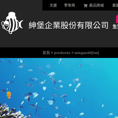
支援
零售商
產品商城
最
首頁
>
products
>
wiegandt(hw)