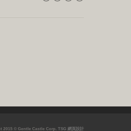
t 2015 © Gentle Castle Corp.
TSG
網頁設計