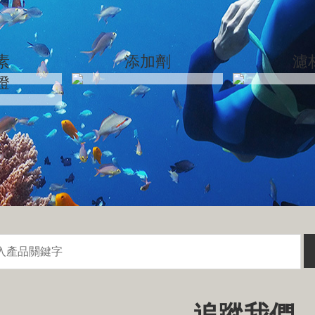
素
添加劑
濾
燈
追蹤我們