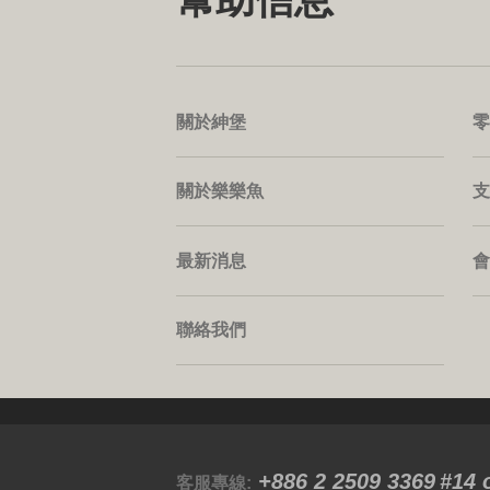
關於紳堡
零
關於樂樂魚
支
最新消息
會
聯絡我們
+886 2 2509 3369
#14 
客服專線: