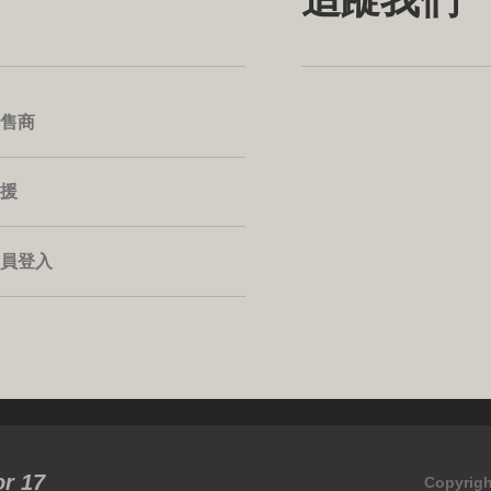
售商
援
員登入
or 17
Copyrigh